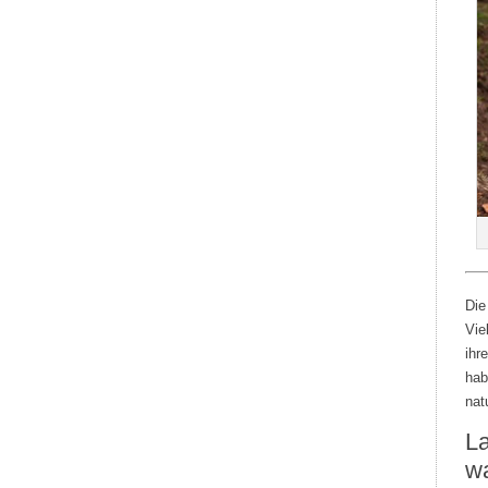
Die
Vie
ihr
hab
nat
La
w