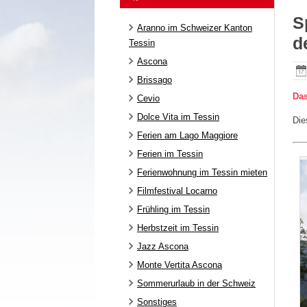
S
Aranno im Schweizer Kanton
d
Tessin
Ascona
Brissago
Das
Cevio
Dolce Vita im Tessin
Die
Ferien am Lago Maggiore
Ferien im Tessin
Ferienwohnung im Tessin mieten
Filmfestival Locarno
Frühling im Tessin
Herbstzeit im Tessin
Jazz Ascona
Monte Vertita Ascona
Sommerurlaub in der Schweiz
Sonstiges