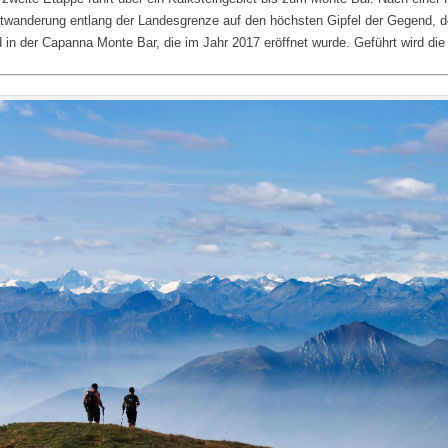
twanderung entlang der Landesgrenze auf den höchsten Gipfel der Gegend, 
d in der Capanna Monte Bar, die im Jahr 2017 eröffnet wurde. Geführt wird die