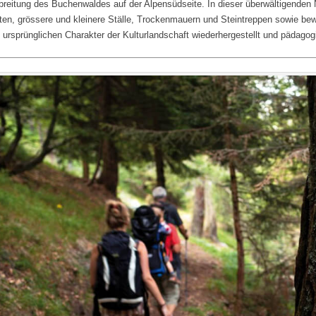
breitung des Buchenwaldes auf der Alpensüdseite. In dieser überwältigenden 
ten, grössere und kleinere Ställe, Trockenmauern und Steintreppen sowie bew
 ursprünglichen Charakter der Kulturlandschaft wiederhergestellt und pädagog