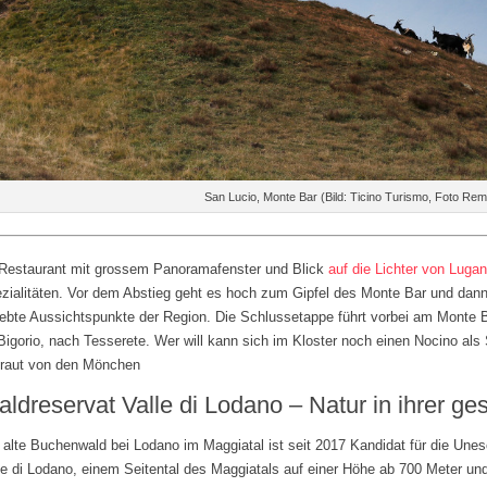
San Lucio, Monte Bar (Bild: Ticino Turismo, Foto Rem
Restaurant mit grossem Panoramafenster und Blick
auf die Lichter von Luga
zialitäten. Vor dem Abstieg geht es hoch zum Gipfel des Monte Bar und dann 
iebte Aussichtspunkte der Region. Die Schlussetappe führt vorbei am Monte 
Bigorio, nach Tesserete. Wer will kann sich im Kloster noch einen Nocino al
raut von den Mönchen
ldreservat Valle di Lodano – Natur in ihrer ge
 alte Buchenwald bei Lodano im Maggiatal ist seit 2017 Kandidat für die Unes
le di Lodano, einem Seitental des Maggiatals auf einer Höhe ab 700 Meter und 