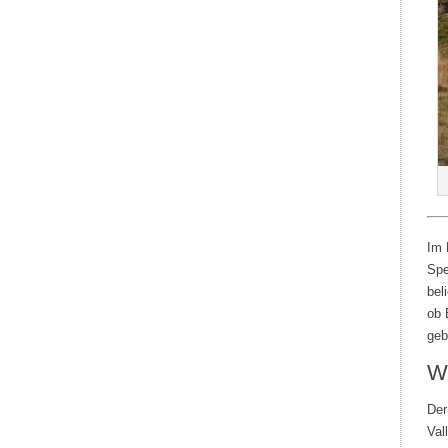
Im 
Spe
bel
ob 
geb
Wa
Der
Val