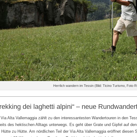
Herrlich wandern im Tessin (Bild: Ticino Turismo, Foto 
rekking dei laghetti alpini“ – neue Rundwander
 Via Alta Vallemaggia zählt zu den interessantesten Wandertouren in den Tess
eits des hektischen Alltags unterwegs. Es geht über Grate und Gipfel auf den 
 Hütte zu Hütte. Am nördlichen Teil der Via Alta Vallemaggia eröffnet diesen