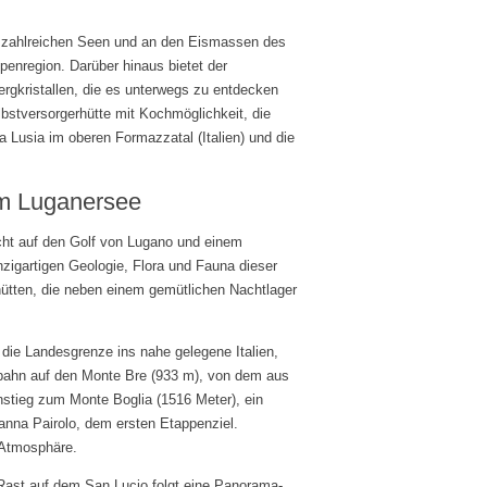
 an zahlreichen Seen und an den Eismassen des
enregion. Darüber hinaus bietet der
rgkristallen, die es unterwegs zu entdecken
lbstversorgerhütte mit Kochmöglichkeit, die
Lusia im oberen Formazzatal (Italien) und die
am Luganersee
cht auf den Golf von Lugano und einem
zigartigen Geologie, Flora und Fauna dieser
ütten, die neben einem gemütlichen Nachtlager
 die Landesgrenze ins nahe gelegene Italien,
lbahn auf den Monte Bre (933 m), von dem aus
 Anstieg zum Monte Boglia (1516 Meter), ein
panna Pairolo, dem ersten Etappenziel.
e Atmosphäre.
 Rast auf dem San Lucio folgt eine Panorama-