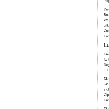
ins
Die
Bas
Wan
gil
Cap
Cap
L
Dre
fan
Reg
mit
Die
wie
sic
Gip
Hüt
Die