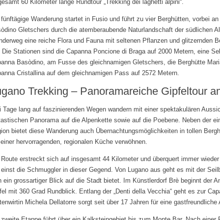
gesamt 60 Kilometer lange Rundtour „Trekking dei laghetti alpini“.
 fünftägige Wanderung startet in Fusio und führt zu vier Berghütten, vorbei
òdino Gletschers durch die atemberaubende Naturlandschaft der südlichen Alp
derweg eine reiche Flora und Fauna mit seltenen Pflanzen und glitzernden Be
t. Die Stationen sind die Capanna Poncione di Braga auf 2000 Metern, eine Se
anna Basòdino, am Fusse des gleichnamigen Gletschers, die Berghütte Maria 
anna Cristallina auf dem gleichnamigen Pass auf 2572 Metern.
ugano Trekking – Panoramareiche Gipfeltour 
i Tage lang auf faszinierenden Wegen wandern mit einer spektakulären Aussi
tastischen Panorama auf die Alpenkette sowie auf die Poebene. Neben der ein
ion bietet diese Wanderung auch Übernachtungsmöglichkeiten in tollen Bergh
 einer hervorragenden, regionalen Küche verwöhnen.
 Route erstreckt sich auf insgesamt 44 Kilometer und überquert immer wieder
 einst die Schmuggler in dieser Gegend. Von Lugano aus geht es mit der Sei
h ein grossartiger Blick auf die Stadt bietet. Im Künstlerdorf Brè beginnt der
fel mit 360 Grad Rundblick. Entlang der „Denti della Vecchia“ geht es zur Ca
tenwirtin Michela Dellatorre sorgt seit über 17 Jahren für eine gastfreundlich
 zweite Etappe führt über ein Kalksteingebiet bis zum Monte Bar. Nach einer