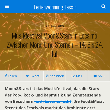
Ferienwohnung Tessin
23. Juni 2022
Musikfestival Moon&Stars In Locarno:
Zwischen Mond Und Sternen – 14. Bis 24.
Juli
Teilen
Tweet
Anpinnen
Mail
SMS
Moon&Stars ist das Musikfestival, das die Stars
der Pop-, Rock- und Rapmusik und Zehntausende
von Besuchern
nach Locarno lockt
. Die Food&Music
Street des Festivals macht das Ambiente erst