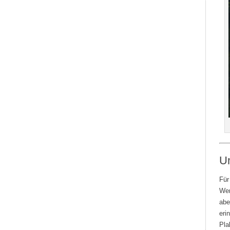
U
Für
Wer
abe
eri
Pla