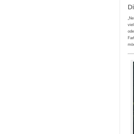
Di
„Ne
vie
ode
Far
möc