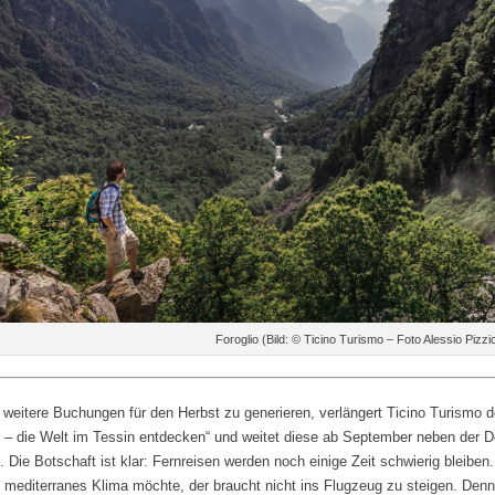
Foroglio (Bild: © Ticino Turismo – Foto Alessio Pizzi
weitere Buchungen für den Herbst zu generieren, verlängert Ticino Turismo d
 – die Welt im Tessin entdecken“ und weitet diese ab September neben der
. Die Botschaft ist klar: Fernreisen werden noch einige Zeit schwierig bleibe
 mediterranes Klima möchte, der braucht nicht ins Flugzeug zu steigen. Denn