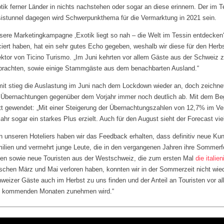
tik ferner Länder in nichts nachstehen oder sogar an diese erinnern. Der im 
istunnel dagegen wird Schwerpunkthema für die Vermarktung in 2021 sein.
sere Marketingkampagne ‚Exotik liegt so nah – die Welt im Tessin entdecken‘
ciert haben, hat ein sehr gutes Echo gegeben, weshalb wir diese für den Herbs
ektor von Ticino Turismo. „Im Juni kehrten vor allem Gäste aus der Schweiz
brachten, sowie einige Stammgäste aus dem benachbarten Ausland.“
it stieg die Auslastung im Juni nach dem Lockdown wieder an, doch zeichne
 Übernachtungen gegenüber dem Vorjahr immer noch deutlich ab. Mit dem Beg
tt gewendet: „Mit einer Steigerung der Übernachtungszahlen von 12,7% im Ve
jahr sogar ein starkes Plus erzielt. Auch für den August sieht der Forecast vi
n unseren Hoteliers haben wir das Feedback erhalten, dass definitiv neue Ku
ilien und vermehrt junge Leute, die in den vergangenen Jahren ihre Sommerfer
en sowie neue Touristen aus der Westschweiz, die zum ersten Mal
die itali
schen März und Mai verloren haben, konnten wir in der Sommerzeit nicht wied
weizer Gäste auch im Herbst zu uns finden und der Anteil an Touristen vor 
 kommenden Monaten zunehmen wird.“