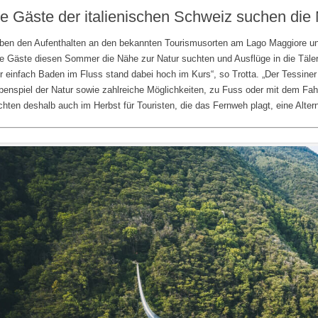
e Gäste der italienischen Schweiz suchen die
ben den Aufenthalten an den bekannten Tourismusorten am Lago Maggiore und
le Gäste diesen Sommer die Nähe zur Natur suchten und Ausflüge in die Tä
r einfach Baden im Fluss stand dabei hoch im Kurs“, so Trotta. „Der Tessiner 
benspiel der Natur sowie zahlreiche Möglichkeiten, zu Fuss oder mit dem Fa
hten deshalb auch im Herbst für Touristen, die das Fernweh plagt, eine Alte