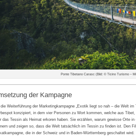
Ponte Tibetano Carasc (Bild: © Ticino Turismo – Mi
msetzung der Kampagne
 die Weiterführung der Marketingkampagne „Exotik liegt so nah – die Welt im
bespot konzipiert, in dem vier Personen zu Wort kommen, welche aus Tibet, 
r das Tessin als Heimat erkoren haben. Sie erzählen, warum gewisse Orte in d
nnern und zeigen so, dass die Welt tatsächlich im Tessin zu finden ist. Den Fi
katkampagne, die in der Schweiz und in Baden-Württemberg geschaltet wird. 