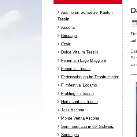
D
Aranno im Schweizer Kanton
Tessin
Ascona
Tic
Brissago
auf
Cevio
Das
Dolce Vita im Tessin
Sch
Ferien am Lago Maggiore
wie
Ferien im Tessin
Ferienwohnung im Tessin mieten
Filmfestival Locarno
Frühling im Tessin
Herbstzeit im Tessin
Jazz Ascona
Monte Vertita Ascona
Sommerurlaub in der Schweiz
Sonstiges