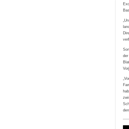
Exo
Bas
„Un
lan
Dir
ver
Som
der
Bla
Vor
„Vo
Fam
hab
zwi
Sch
den