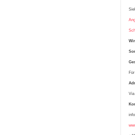
Sie
Ang
Sch
Win
Som
Ges
Für
Ad
Via
Kon
inf
www