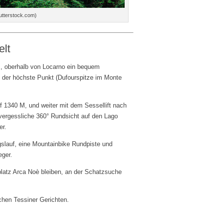
utterstock.com)
elt
z
, oberhalb von Locarno ein bequem
d der höchste Punkt (Dufourspitze im Monte
f 1340 M, und weiter mit dem Sessellift nach
vergessliche 360° Rundsicht auf den Lago
er.
ngslauf, eine Mountainbike Rundpiste und
eger.
platz Arca Noè bleiben, an der Schatzsuche
chen Tessiner Gerichten.