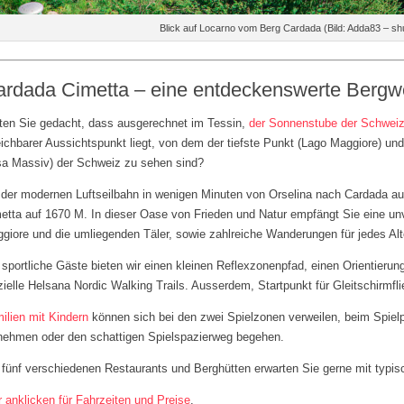
Blick auf Locarno vom Berg Cardada (Bild: Adda83 – sh
rdada Cimetta – eine entdeckenswerte Bergw
ten Sie gedacht, dass ausgerechnet im Tessin,
der Sonnenstube der Schwei
eichbarer Aussichtspunkt liegt, von dem der tiefste Punkt (Lago Maggiore) un
a Massiv) der Schweiz zu sehen sind?
 der modernen Luftseilbahn in wenigen Minuten von Orselina nach Cardada au
etta auf 1670 M. In dieser Oase von Frieden und Natur empfängt Sie eine un
giore und die umliegenden Täler, sowie zahlreiche Wanderungen für jedes Alt
 sportliche Gäste bieten wir einen kleinen Reflexzonenpfad, einen Orientieru
izielle Helsana Nordic Walking Trails. Ausserdem, Startpunkt für Gleitschirmfli
ilien mit Kindern
können sich bei den zwei Spielzonen verweilen, beim Spiel
lnehmen oder den schattigen Spielspazierweg begehen.
 fünf verschiedenen Restaurants und Berghütten erwarten Sie gerne mit typis
r anklicken für Fahrzeiten und Preise
.