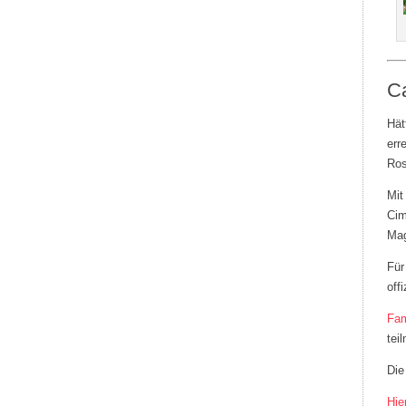
Ca
Hät
err
Ros
Mit
Cim
Mag
Für
off
Fam
tei
Die
Hie