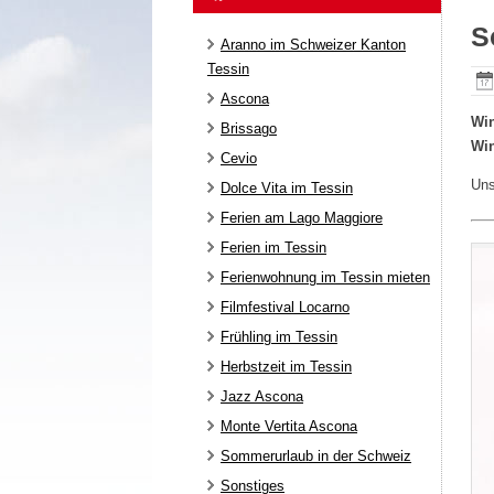
S
Aranno im Schweizer Kanton
Tessin
Ascona
Wi
Brissago
Win
Cevio
Uns
Dolce Vita im Tessin
Ferien am Lago Maggiore
Ferien im Tessin
Ferienwohnung im Tessin mieten
Filmfestival Locarno
Frühling im Tessin
Herbstzeit im Tessin
Jazz Ascona
Monte Vertita Ascona
Sommerurlaub in der Schweiz
Sonstiges